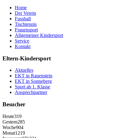
Home
Der Verein
Fussball
Tischtennis
Frauensport
Allgemeiner Kindersport
Service
Kontakt
Eltern-Kindersport
Aktuelles
EKT in Rauenstein
EKT in Sonneberg
Sport ab 1. Klasse
Ansprechpartner
Besucher
Heute
319
Gestern
285
Woche
904
Monat
1219