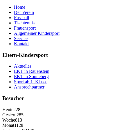
Home
Der Verein
Fussball
Tischtennis
Frauensport
Allgemeiner Kindersport
Service
Kontakt
Eltern-Kindersport
Aktuelles
EKT in Rauenstein
EKT in Sonneberg
Sport ab 1. Klasse
Ansprechpartner
Besucher
Heute
228
Gestern
285
Woche
813
Monat
1128