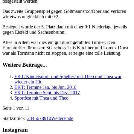
festgestellt werden.
Das zweite Gruppenspiel gegen Goßmannsrod/Oberland verloren
wir etwas unglücklich mit 0:2.
Besiegelt wurde der 5. Platz dann mit einer 0:1 Niederlage jeweils
gegen Eisfeld und Sachsenbrunn.
Alles in Allem war dies ein gut durchgeführtes Turnier. Den
Ehrentreffer für unsere SG schoss Luis Kirchner und Lorenz Dorst
war als Tormann nicht zu stoppen, er zeigte eine tolle Leistung.
Weitere Beiträge...
EKT: Kindersport- und Spielfest mit Theo und Thea war
wieder ein Hit
EKT: Termine Jan. bis Jun. 2018
EKT: Termine Sept. bis Dez. 2017
Sportfest mit Thea und Theo
Seite 1 von 11
Start
Zurück
1
2
3
4
5
6
7
8
9
10
Weiter
Ende
Instagram