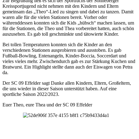
Zur Begrüßung ließ es sich der Sportfuchs der Sonneberger
Kreissportjugend nicht nehmen mit den Kindern und Eltern
gemeinsam das „Theo“-Lied zu singen und dabei zu tanzen. Damit
waren alle für die vielen Stationen bereit. Vorher oder
währenddessen konnten sich die Kids „hübsch“ machen lassen, um
für die Stationen, die Theo und Thea vorbereitet hatten, auch schön
auszusehen. Es gab toll geschminkte und tätowierte Kinder.
Bei tollen Temperaturen konnten sich die Kinder an den
verschiedenen Stationen ausprobieren und ausstoben. Es gab
Fußball-Bowling, Entenangeln, Kinder-Boccia, Soccerdart und
vieles vieles mehr. Zwischendurch gab es zur Stärkung Kuchen und
Bratwurst. Ein Highlight stellte dann auch der Eiswagen von Petra
da.
Der SC 09 Effelder sagt Danke allen Kindern, Eltern, Großeltern,
die uns wieder in dieser Saison unterstützt haben. Auf eine
sportliche Saison 2022/2023.
Euer Theo, eure Thea und der SC 09 Effelder