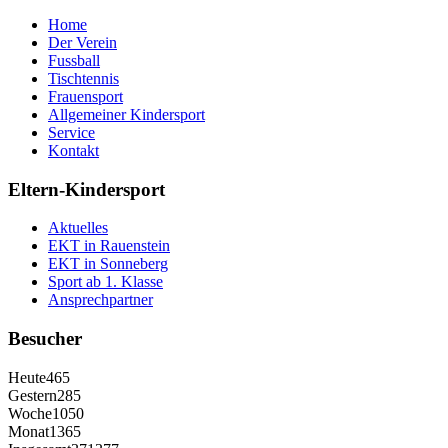
Home
Der Verein
Fussball
Tischtennis
Frauensport
Allgemeiner Kindersport
Service
Kontakt
Eltern-Kindersport
Aktuelles
EKT in Rauenstein
EKT in Sonneberg
Sport ab 1. Klasse
Ansprechpartner
Besucher
Heute
465
Gestern
285
Woche
1050
Monat
1365