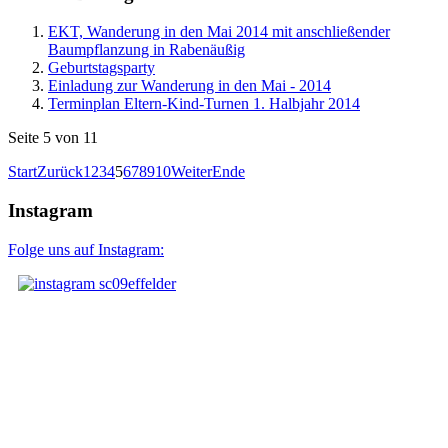
EKT, Wanderung in den Mai 2014 mit anschließender
Baumpflanzung in Rabenäußig
Geburtstagsparty
Einladung zur Wanderung in den Mai - 2014
Terminplan Eltern-Kind-Turnen 1. Halbjahr 2014
Seite 5 von 11
Start
Zurück
1
2
3
4
5
6
7
8
9
10
Weiter
Ende
Instagram
Folge uns auf Instagram: