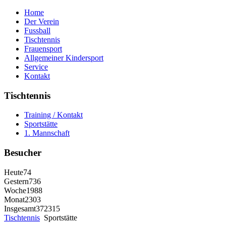
Home
Der Verein
Fussball
Tischtennis
Frauensport
Allgemeiner Kindersport
Service
Kontakt
Tischtennis
Training / Kontakt
Sportstätte
1. Mannschaft
Besucher
Heute
74
Gestern
736
Woche
1988
Monat
2303
Insgesamt
372315
Tischtennis
Sportstätte