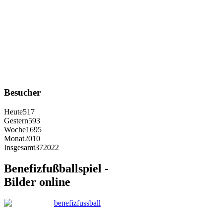
Besucher
Heute
517
Gestern
593
Woche
1695
Monat
2010
Insgesamt
372022
Benefizfußballspiel -
Bilder online