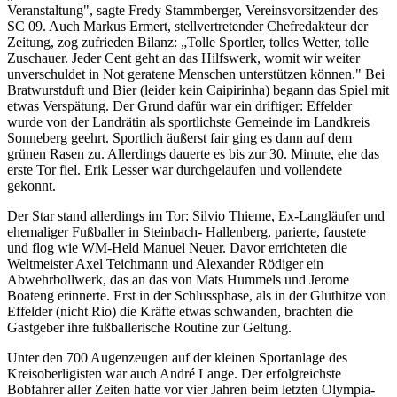
Veranstaltung", sagte Fredy Stammberger, Vereinsvorsitzender des
SC 09. Auch Markus Ermert, stellvertretender Chefredakteur der
Zeitung, zog zufrieden Bilanz: „Tolle Sportler, tolles Wetter, tolle
Zuschauer. Jeder Cent geht an das Hilfswerk, womit wir weiter
unverschuldet in Not geratene Menschen unterstützen können." Bei
Bratwurstduft und Bier (leider kein Caipirinha) begann das Spiel mit
etwas Verspätung. Der Grund dafür war ein driftiger: Effelder
wurde von der Landrätin als sportlichste Gemeinde im Landkreis
Sonneberg geehrt. Sportlich äußerst fair ging es dann auf dem
grünen Rasen zu. Allerdings dauerte es bis zur 30. Minute, ehe das
erste Tor fiel. Erik Lesser war durchgelaufen und vollendete
gekonnt.
Der Star stand allerdings im Tor: Silvio Thieme, Ex-Langläufer und
ehemaliger Fußballer in Steinbach- Hallenberg, parierte, faustete
und flog wie WM-Held Manuel Neuer. Davor errichteten die
Weltmeister Axel Teichmann und Alexander Rödiger ein
Abwehrbollwerk, das an das von Mats Hummels und Jerome
Boateng erinnerte. Erst in der Schlussphase, als in der Gluthitze von
Effelder (nicht Rio) die Kräfte etwas schwanden, brachten die
Gastgeber ihre fußballerische Routine zur Geltung.
Unter den 700 Augenzeugen auf der kleinen Sportanlage des
Kreisoberligisten war auch André Lange. Der erfolgreichste
Bobfahrer aller Zeiten hatte vor vier Jahren beim letzten Olympia-