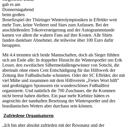
gab es am
Donnerstagabend
beim großen
Benefizspiel der Thüringer Winterolympioniken in Effelder weit
mehr Tore, keine Verlierer und Stars zum Anfassen. Bei der
anschließenden Trikotversteigerung und der Autogrammstunde
kamen vor allem die wahren Fans auf ihre Kosten. Alle Shirts
fanden dankbare Abnehmer, die teilweise über 100 Euro dafür
berappten.
Mit 4:4 trennten sich beide Mannschaften, doch als Sieger fühlten
sich am Ende alle: In doppelter Hinsicht die Wintersportler um Erik
Lesser, den zweifachen Silbermedaillengewinner von Sotschi, die
abermals ohne einen Cent Entschädigung für das Hilfswerk der
Zeitung ihre Fußballschuhe schnürten. Oder der SC Effelder, der mit
viel Mühe und zusammen mit dem Hilfsverein „Freies Wort hilft"
und großzügigen Sponsoren ein wunderschönes Fußballfest
organisierte. Und natürlich die 700 Zuschauer, die ihr Kommen
nicht bereut haben dürften. Ein paar mehr Kiebitze hätten es
angesichts der namhaften Besetzung der Wintersportler und des
brasilianischen Wetters aber durchaus sein können.
Zufriedene Organisatoren
„Ich bin aber absolut zufrieden mit der Resonanz und der