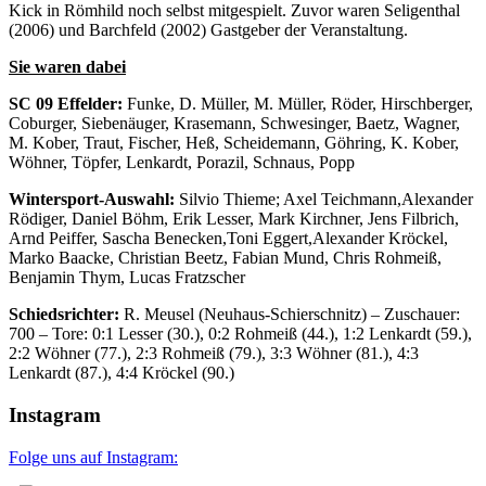
Kick in Römhild noch selbst mitgespielt. Zuvor waren Seligenthal
(2006) und Barchfeld (2002) Gastgeber der Veranstaltung.
Sie waren dabei
SC 09 Effelder:
Funke, D. Müller, M. Müller, Röder, Hirschberger,
Coburger, Siebenäuger, Krasemann, Schwesinger, Baetz, Wagner,
M. Kober, Traut, Fischer, Heß, Scheidemann, Göhring, K. Kober,
Wöhner, Töpfer, Lenkardt, Porazil, Schnaus, Popp
Wintersport-Auswahl:
Silvio Thieme; Axel Teichmann,Alexander
Rödiger, Daniel Böhm, Erik Lesser, Mark Kirchner, Jens Filbrich,
Arnd Peiffer, Sascha Benecken,Toni Eggert,Alexander Kröckel,
Marko Baacke, Christian Beetz, Fabian Mund, Chris Rohmeiß,
Benjamin Thym, Lucas Fratzscher
Schiedsrichter:
R. Meusel (Neuhaus-Schierschnitz) – Zuschauer:
700 – Tore: 0:1 Lesser (30.), 0:2 Rohmeiß (44.), 1:2 Lenkardt (59.),
2:2 Wöhner (77.), 2:3 Rohmeiß (79.), 3:3 Wöhner (81.), 4:3
Lenkardt (87.), 4:4 Kröckel (90.)
Instagram
Folge uns auf Instagram: