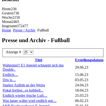
Heute
236
Gestern
736
Woche
2150
Monat
2465
Insgesamt
372477
Home
Presse / Archiv
Fußball
Presse und Archiv - Fußball
Anzeige #
Titel
Erstellungsdatum
Wahnsinn!! E1 Jugend schnappt sich das
29.06.23
Double..
Endlich....
15.06.23
Dös is....
03.05.23
Starker Auftritt an der Werra
24.04.23
Pokal feeling...es kribbelt...
18.04.23
Endlich wieder frische Luft....
25.03.23
Was lange währt wird endlich gut....
06.02.23
S&R Nachwuchscup E-Jugend
25.01.23