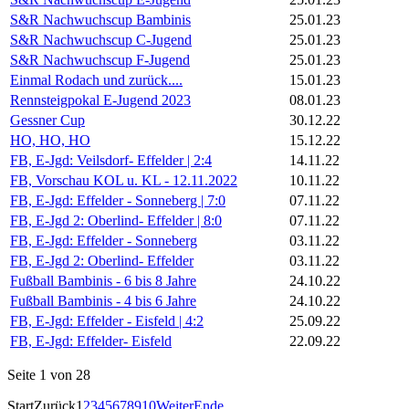
S&R Nachwuchscup Bambinis
25.01.23
S&R Nachwuchscup C-Jugend
25.01.23
S&R Nachwuchscup F-Jugend
25.01.23
Einmal Rodach und zurück....
15.01.23
Rennsteigpokal E-Jugend 2023
08.01.23
Gessner Cup
30.12.22
HO, HO, HO
15.12.22
FB, E-Jgd: Veilsdorf- Effelder | 2:4
14.11.22
FB, Vorschau KOL u. KL - 12.11.2022
10.11.22
FB, E-Jgd: Effelder - Sonneberg | 7:0
07.11.22
FB, E-Jgd 2: Oberlind- Effelder | 8:0
07.11.22
FB, E-Jgd: Effelder - Sonneberg
03.11.22
FB, E-Jgd 2: Oberlind- Effelder
03.11.22
Fußball Bambinis - 6 bis 8 Jahre
24.10.22
Fußball Bambinis - 4 bis 6 Jahre
24.10.22
FB, E-Jgd: Effelder - Eisfeld | 4:2
25.09.22
FB, E-Jgd: Effelder- Eisfeld
22.09.22
Seite 1 von 28
Start
Zurück
1
2
3
4
5
6
7
8
9
10
Weiter
Ende