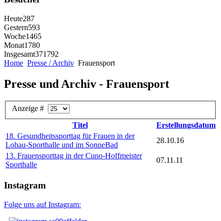
Heute
287
Gestern
593
Woche
1465
Monat
1780
Insgesamt
371792
Home
Presse / Archiv
Frauensport
Presse und Archiv - Frauensport
Anzeige #
Titel
Erstellungsdatum
18. Gesundheitssporttag für Frauen in der
28.10.16
Lohau-Sporthalle und im SonneBad
13. Frauensporttag in der Cuno-Hoffmeister
07.11.11
Sporthalle
Instagram
Folge uns auf Instagram: