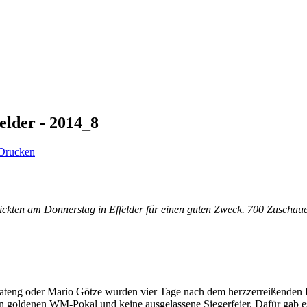
elder - 2014_8
ickten am Donnerstag in Effelder für einen guten Zweck. 700 Zuscha
ateng oder Mario Götze wurden vier Tage nach dem herzzerreißenden 
en goldenen WM-Pokal und keine ausgelassene Siegerfeier. Dafür gab 