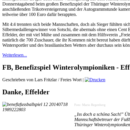
Donnerstagabend beim großen Benefizspiel der Thüringer Winterolymp
anschließenden Trikotversteigerung und der Autogrammstunde kamen v
teilweise über 100 Euro dafür berappten.
Mit 4:4 trennten sich beide Mannschaften, doch als Sieger fühlten sic
Silbermedaillengewinner von Sotschi, die abermals ohne einen Cent 
Effelder, der mit viel Mühe und zusammen mit dem Hilfsverein „Frei
natürlich die 700 Zuschauer, die ihr Kommen nicht bereut haben dürft
Wintersportler und des brasilianischen Wetters aber durchaus sein kö
Weiterlesen...
FB, Benefizspiel Winterolympioniken - Eff
Geschrieben von Lars Fritzlar / Freies Wort
|
Danke, Effelder
Foto: Mario Regenberg
„Iss doch a schöna Sach!" Ü
Mannschaftsbetreuer der Fußba
Thüringer Winterolympioniken 