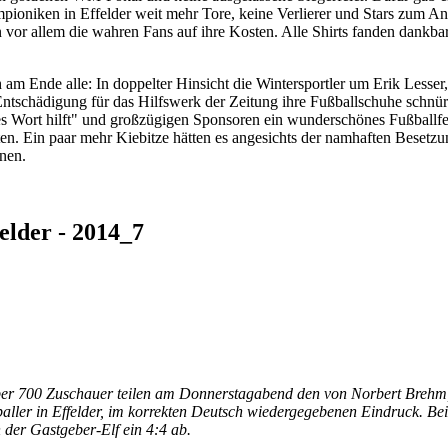
ioniken in Effelder weit mehr Tore, keine Verlierer und Stars zum An
or allem die wahren Fans auf ihre Kosten. Alle Shirts fanden dankba
h am Ende alle: In doppelter Hinsicht die Wintersportler um Erik Lesse
Entschädigung für das Hilfswerk der Zeitung ihre Fußballschuhe schnü
es Wort hilft" und großzügigen Sponsoren ein wunderschönes Fußballfes
en. Ein paar mehr Kiebitze hätten es angesichts der namhaften Besetzu
nnen.
elder - 2014_7
ber 700 Zuschauer teilen am Donnerstagabend den von Norbert Brehm
ller in Effelder, im korrekten Deutsch wiedergegebenen Eindruck. Beim
der Gastgeber-Elf ein 4:4 ab.