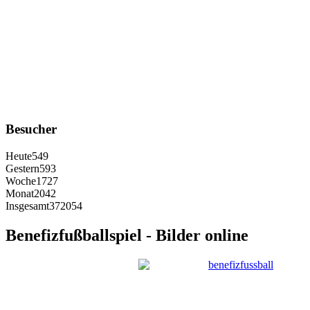
Besucher
Heute
549
Gestern
593
Woche
1727
Monat
2042
Insgesamt
372054
Benefizfußballspiel - Bilder online