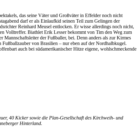
Spektakels, das seine Väter und Großväter in Effelder noch nicht
agabend darf er als Einlaufkid seinen Teil zum Gelingen der
edsrichter Reinhard Meusel entlocken. Er wisse allerdings noch nicht,
inen Volltreffer. Biathlet Erik Lesser bekommt von Tim den Weg zum
r Mannschaftsleiter der Fußballer, bei. Denn anders als zur Kirmes
en Fußballzauber von Brasilien – nur eben auf der Nordhalbkugel.
Ort offenbart auch bei südamerikanischer Hitze eigene, wohlschmeckende
uer, 40 Kicker sowie die Plan-Gesellschaft des Kirchweih- und
nneberger Hinterland.