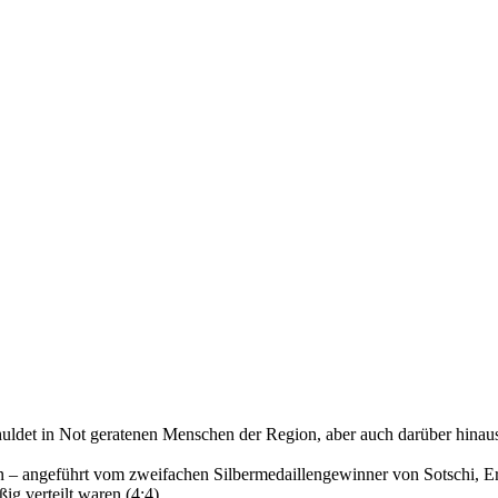
schuldet in Not geratenen Menschen der Region, aber auch darüber hinaus
 – angeführt vom zweifachen Silbermedaillengewinner von Sotschi, Erik
ig verteilt waren (4:4).