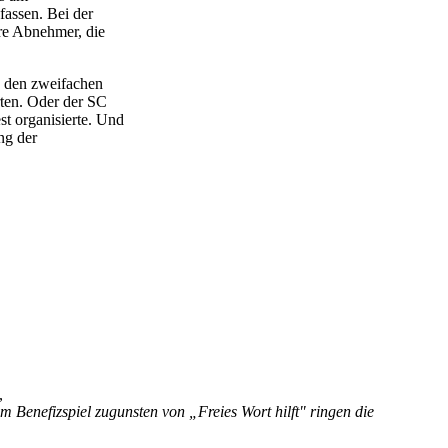
fassen. Bei der
re Abnehmer, die
r, den zweifachen
rten. Oder der SC
t organisierte. Und
ng der
,
 Benefizspiel zugunsten von „Freies Wort hilft" ringen die