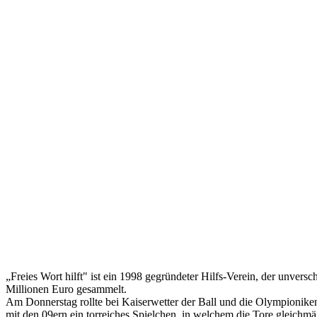
„Freies Wort hilft" ist ein 1998 gegründeter Hilfs-Verein, der unver
Millionen Euro gesammelt.
Am Donnerstag rollte bei Kaiserwetter der Ball und die Olympioniken
mit den 09ern ein torreiches Spielchen, in welchem die Tore gleichmäß