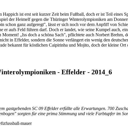
 Happich ist erst seit kurzer Zeit beim Fußball, doch er ist Teil eines 
spiel der Heimelf gegen die Thüringer Winterolympioniken am Donnerst
bin schon ganz aufgeregt", lässt er sich noch vor dem Anpfiff von Schi
ne er aufs Feld führen darf. Doch er landet, wie seine Kumpel auch, e
in Moment! „Iss doch a schöna Sach", pflichtete auch Norbert Brehm, de
nicht in Effelder, sondern die Sonne verlängert ein wenig den deutsch
 gerade bekannt für köstlichen Caipirinha und Mojito, doch der kleine 
interolympioniken - Effelder - 2014_6
em gastgebenden SC 09 Effelder erfüllte alle Erwartungen. 700 Zuscha
genbogen" sorgten für eine prima Stimmung und viele Farbtupfer im So