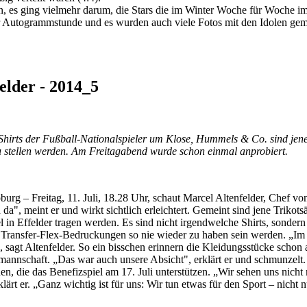
n, es ging vielmehr darum, die Stars die im Winter Woche für Woche im
der Autogrammstunde und es wurden auch viele Fotos mit den Idolen ge
elder - 2014_5
Shirts der Fußball-Nationalspieler um Klose, Hummels & Co. sind jene,
au stellen werden. Am Freitagabend wurde schon einmal anprobiert.
urg – Freitag, 11. Juli, 18.28 Uhr, schaut Marcel Altenfelder, Chef v
d da", meint er und wirkt sichtlich erleichtert. Gemeint sind jene Trik
 in Effelder tragen werden. Es sind nicht irgendwelche Shirts, sonder
 Transfer-Flex-Bedruckungen so nie wieder zu haben sein werden.
„Im
sagt Altenfelder. So ein bisschen erinnern die Kleidungsstücke schon 
lmannschaft. „Das war auch unsere Absicht", erklärt er und schmunzelt
, die das Benefizspiel am 17. Juli unterstützen. „Wir sehen uns nicht 
lärt er. „Ganz wichtig ist für uns: Wir tun etwas für den Sport – nicht n