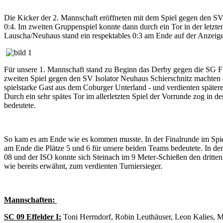
Die Kicker der 2. Mannschaft eröffneten mit dem Spiel gegen den SV 
0:4. Im zweiten Gruppenspiel konnte dann durch ein Tor in der letzt
Lauscha/Neuhaus stand ein respektables 0:3 am Ende auf der Anzeigeta
Für unsere 1. Mannschaft stand zu Beginn das Derby gegen die SG F
zweiten Spiel gegen den SV Isolator Neuhaus Schierschnitz machten e
spielstarke Gast aus dem Coburger Unterland - und verdienten später
Durch ein sehr spätes Tor im allerletzten Spiel der Vorrunde zog in
bedeutete.
So kam es am Ende wie es kommen musste. In der Finalrunde im Spiel
am Ende die Plätze 5 und 6 für unsere beiden Teams bedeutete. In d
08 und der ISO konnte sich Steinach im 9 Meter-Schießen den dritten 
wie bereits erwähnt, zum verdienten Turniersieger.
Mannschaften:
SC 09 Effelder I:
Toni Herrndorf, Robin Leuthäuser, Leon Kalies, 