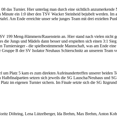
08 das Turnier. Hier unterlag man durch eine sichtlich anzumerkende 
en Minute ein 1:0 über den TSV Wacker Steinheid bejubelt werden. Im 
fel. Am Ende erreichte unser sehr junges Team mit drei erzielten Punk
SV 199 Meng-Hämmern/Rauenstein an. Hier stand nach vielen nicht gen
s die Jungs und Mädels dann besser und erspielten sich einen 3:1 Sie
en Turniersieger - die spielbestimmende Mannschaft, was am Ende eine 
 der Gruppe B der SV Isolator Neuhaus Schierschnitz an unserem Team v
 um Platz 5 kam es zum direkten Aufeinandertreffen unserer beiden T
en Halbfinalpartien setzen sich jeweils die SG Lauscha/Neuhaus und S
Platz im eigenen Turnier sichern. Im Finale setzte sich die SG Itzgru
Moritz Döhring, Lena Lützelberger, Ida Brehm, Max Brehm, Anton Kob