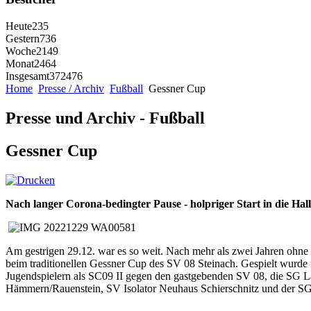
Heute
235
Gestern
736
Woche
2149
Monat
2464
Insgesamt
372476
Home
Presse / Archiv
Fußball
Gessner Cup
Presse und Archiv - Fußball
Gessner Cup
Nach langer Corona-bedingter Pause - holpriger Start in die Hal
Am gestrigen 29.12. war es so weit. Nach mehr als zwei Jahren ohne
beim traditionellen Gessner Cup des SV 08 Steinach. Gespielt wurde i
Jugendspielern als SC09 II gegen den gastgebenden SV 08, die SG 
Hämmern/Rauenstein, SV Isolator Neuhaus Schierschnitz und der SG