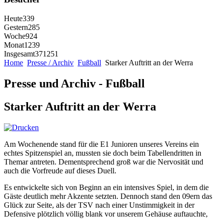
Heute
339
Gestern
285
Woche
924
Monat
1239
Insgesamt
371251
Home
Presse / Archiv
Fußball
Starker Auftritt an der Werra
Presse und Archiv - Fußball
Starker Auftritt an der Werra
Am Wochenende stand für die E1 Junioren unseres Vereins ein
echtes Spitzenspiel an, mussten sie doch beim Tabellendritten in
Themar antreten. Dementsprechend groß war die Nervosität und
auch die Vorfreude auf dieses Duell.
Es entwickelte sich von Beginn an ein intensives Spiel, in dem die
Gäste deutlich mehr Akzente setzten. Dennoch stand den 09ern das
Glück zur Seite, als der TSV nach einer Unstimmigkeit in der
Defensive plötzlich völlig blank vor unserem Gehäuse auftauchte,