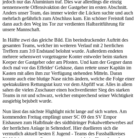
jedoch nur das Aluminium traf. Dies war allerdings die einzig
nennenswerte Offensivaktion der Gastgeber im ersten Abschnitt.
Anders unser Team, das immer wieder die Lücken suchte und auch
mehrfach gefährlich zum Abschluss kam. Ein schöner Freistoß fand
dann auch den Weg ins Tor zur verdienten Halbzeitführung für
unsere Mannschaft.
In Hälfte zwei das gleiche Bild. Ein beeindruckender Auftritt des
gesamten Teams, welcher im weiteren Verlauf mit 2 herrlichen
Treffern zum 3:0 Endstand belohnt wurde. Außerdem endeten
mehrere sehenswert vorgetragene Konter entweder beim starken
Keeper der Gastgeber oder am Pfosten. Und kam der Gegner dann
doch mal vor das Effelder' Gehäuse, dann rettete unser Kapitän im
Kasten mit allen ihm zur Verfügung stehenden Mitteln. Daran
konnte auch eine blutige Nase nichts ändern, welche die Folge einer
spektakulären Rettungstat kurz vor dem Abpfiff war. Alles in allem
sahen die vielen Zuschauer einen hochverdienter Sieg des starken
Teams in rot und schwarz, welcher entsprechend seiner Wichtigkeit
ausgiebig bejubelt wurde.
Nun lässt das nächste Highlight nicht lange auf sich warten. Am
kommenden Freitag empfängt unser SC 09 den SV Empor
Eishausen zum Halbfinale des südthüringer Pokalwettbewerbes auf
der herrlichen Anlage in Seltendorf. Hier duellieren sich die
vermutlich aktuell besten E Jugend - Teams des Fussballkreises