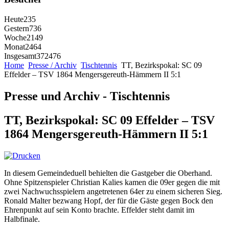
Heute
235
Gestern
736
Woche
2149
Monat
2464
Insgesamt
372476
Home
Presse / Archiv
Tischtennis
TT, Bezirkspokal: SC 09
Effelder – TSV 1864 Mengersgereuth-Hämmern II 5:1
Presse und Archiv - Tischtennis
TT, Bezirkspokal: SC 09 Effelder – TSV
1864 Mengersgereuth-Hämmern II 5:1
In diesem Gemeindeduell behielten die Gastgeber die Oberhand.
Ohne Spitzenspieler Christian Kalies kamen die 09er gegen die mit
zwei Nachwuchsspielern angetretenen 64er zu einem sicheren Sieg.
Ronald Malter bezwang Hopf, der für die Gäste gegen Bock den
Ehrenpunkt auf sein Konto brachte. Effelder steht damit im
Halbfinale.