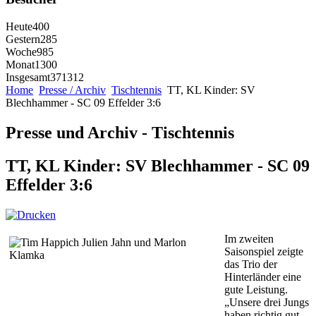
Heute
400
Gestern
285
Woche
985
Monat
1300
Insgesamt
371312
Home
Presse / Archiv
Tischtennis
TT, KL Kinder: SV
Blechhammer - SC 09 Effelder 3:6
Presse und Archiv - Tischtennis
TT, KL Kinder: SV Blechhammer - SC 09
Effelder 3:6
Im zweiten
Saisonspiel zeigte
das Trio der
Hinterländer eine
gute Leistung.
„Unsere drei Jungs
haben richtig gut