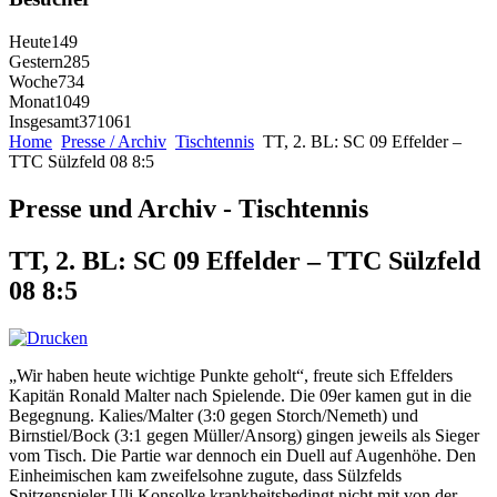
Heute
149
Gestern
285
Woche
734
Monat
1049
Insgesamt
371061
Home
Presse / Archiv
Tischtennis
TT, 2. BL: SC 09 Effelder –
TTC Sülzfeld 08 8:5
Presse und Archiv - Tischtennis
TT, 2. BL: SC 09 Effelder – TTC Sülzfeld
08 8:5
„Wir haben heute wichtige Punkte geholt“, freute sich Effelders
Kapitän Ronald Malter nach Spielende. Die 09er kamen gut in die
Begegnung. Kalies/Malter (3:0 gegen Storch/Nemeth) und
Birnstiel/Bock (3:1 gegen Müller/Ansorg) gingen jeweils als Sieger
vom Tisch. Die Partie war dennoch ein Duell auf Augenhöhe. Den
Einheimischen kam zweifelsohne zugute, dass Sülzfelds
Spitzenspieler Uli Konsolke krankheitsbedingt nicht mit von der