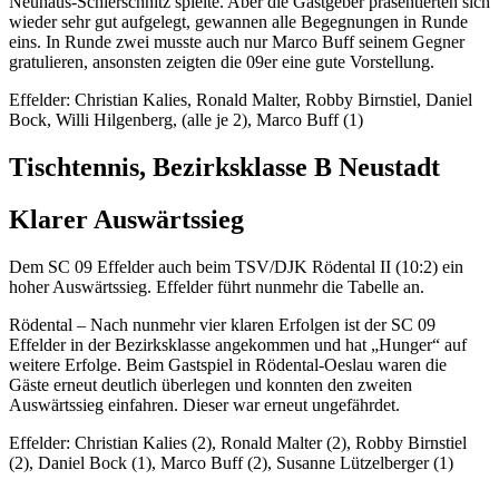
Neuhaus-Schierschnitz spielte. Aber die Gastgeber präsentierten sich
wieder sehr gut aufgelegt, gewannen alle Begegnungen in Runde
eins. In Runde zwei musste auch nur Marco Buff seinem Gegner
gratulieren, ansonsten zeigten die 09er eine gute Vorstellung.
Effelder: Christian Kalies, Ronald Malter, Robby Birnstiel, Daniel
Bock, Willi Hilgenberg, (alle je 2), Marco Buff (1)
Tischtennis, Bezirksklasse B Neustadt
Klarer Auswärtssieg
Dem SC 09 Effelder auch beim TSV/DJK Rödental II (10:2) ein
hoher Auswärtssieg. Effelder führt nunmehr die Tabelle an.
Rödental – Nach nunmehr vier klaren Erfolgen ist der SC 09
Effelder in der Bezirksklasse angekommen und hat „Hunger“ auf
weitere Erfolge. Beim Gastspiel in Rödental-Oeslau waren die
Gäste erneut deutlich überlegen und konnten den zweiten
Auswärtssieg einfahren. Dieser war erneut ungefährdet.
Effelder: Christian Kalies (2), Ronald Malter (2), Robby Birnstiel
(2), Daniel Bock (1), Marco Buff (2), Susanne Lützelberger (1)