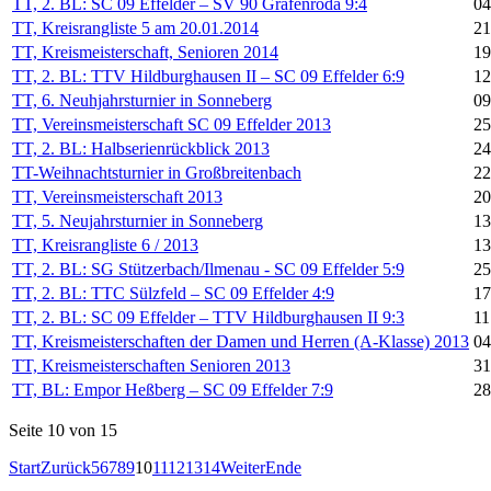
TT, 2. BL: SC 09 Effelder – SV 90 Gräfenroda 9:4
04
TT, Kreisrangliste 5 am 20.01.2014
21
TT, Kreismeisterschaft, Senioren 2014
19
TT, 2. BL: TTV Hildburghausen II – SC 09 Effelder 6:9
12
TT, 6. Neuhjahrsturnier in Sonneberg
09
TT, Vereinsmeisterschaft SC 09 Effelder 2013
25
TT, 2. BL: Halbserienrückblick 2013
24
TT-Weihnachtsturnier in Großbreitenbach
22
TT, Vereinsmeisterschaft 2013
20
TT, 5. Neujahrsturnier in Sonneberg
13
TT, Kreisrangliste 6 / 2013
13
TT, 2. BL: SG Stützerbach/Ilmenau - SC 09 Effelder 5:9
25
TT, 2. BL: TTC Sülzfeld – SC 09 Effelder 4:9
17
TT, 2. BL: SC 09 Effelder – TTV Hildburghausen II 9:3
11
TT, Kreismeisterschaften der Damen und Herren (A-Klasse) 2013
04
TT, Kreismeisterschaften Senioren 2013
31
TT, BL: Empor Heßberg – SC 09 Effelder 7:9
28
Seite 10 von 15
Start
Zurück
5
6
7
8
9
10
11
12
13
14
Weiter
Ende