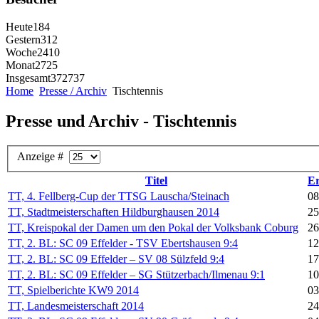
Heute
184
Gestern
312
Woche
2410
Monat
2725
Insgesamt
372737
Home
Presse / Archiv
Tischtennis
Presse und Archiv - Tischtennis
Anzeige #
Titel
Er
TT, 4. Fellberg-Cup der TTSG Lauscha/Steinach
08
TT, Stadtmeisterschaften Hildburghausen 2014
25
TT, Kreispokal der Damen um den Pokal der Volksbank Coburg
26
TT, 2. BL: SC 09 Effelder - TSV Ebertshausen 9:4
12
TT, 2. BL: SC 09 Effelder – SV 08 Sülzfeld 9:4
17
TT, 2. BL: SC 09 Effelder – SG Stützerbach/Ilmenau 9:1
10
TT, Spielberichte KW9 2014
03
TT, Landesmeisterschaft 2014
24