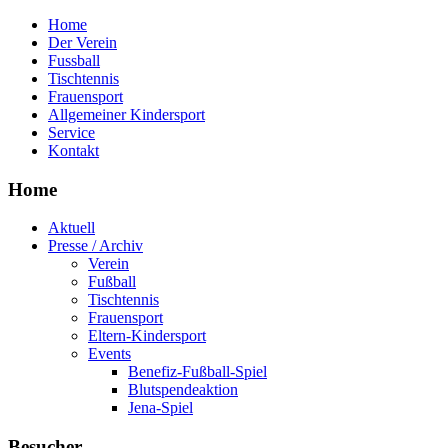
Home
Der Verein
Fussball
Tischtennis
Frauensport
Allgemeiner Kindersport
Service
Kontakt
Home
Aktuell
Presse / Archiv
Verein
Fußball
Tischtennis
Frauensport
Eltern-Kindersport
Events
Benefiz-Fußball-Spiel
Blutspendeaktion
Jena-Spiel
Besucher