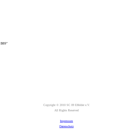
r B89"
Copyright © 2010 SC 09 Effelder e.V.
All Rights Reserved
Impressum
Datenschutz