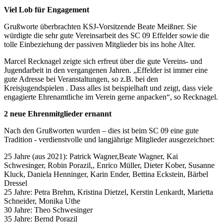
Viel Lob für Engagement
Grußworte überbrachten KSJ-Vorsitzende Beate Meißner. Sie
würdigte die sehr gute Vereinsarbeit des SC 09 Effelder sowie die
tolle Einbeziehung der passiven Mitglieder bis ins hohe Alter.
Marcel Recknagel zeigte sich erfreut über die gute Vereins- und
Jugendarbeit in den vergangenen Jahren. „Effelder ist immer eine
gute Adresse bei Veranstaltungen, so z.B. bei den
Kreisjugendspielen . Dass alles ist beispielhaft und zeigt, dass viele
engagierte Ehrenamtliche im Verein gerne anpacken“, so Recknagel.
2 neue Ehrenmitglieder ernannt
Nach den Grußworten wurden – dies ist beim SC 09 eine gute
Tradition - verdienstvolle und langjährige Mitglieder ausgezeichnet:
25 Jahre (aus 2021): Patrick Wagner,Beate Wagner, Kai
Schwesinger, Robin Porazil,, Enrico Müller, Dieter Kober, Susanne
Kluck, Daniela Henninger, Karin Ender, Bettina Eckstein, Bärbel
Dressel
25 Jahre: Petra Brehm, Kristina Dietzel, Kerstin Lenkardt, Marietta
Schneider, Monika Uthe
30 Jahre: Theo Schwesinger
35 Jahre: Bernd Porazil