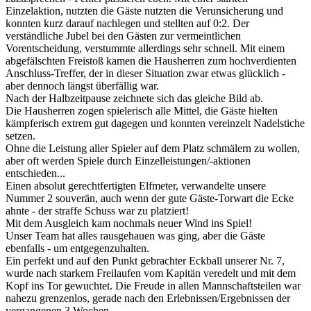
Einzelaktion, nutzten die Gäste nutzten die Verunsicherung und
konnten kurz darauf nachlegen und stellten auf 0:2. Der
verständliche Jubel bei den Gästen zur vermeintlichen
Vorentscheidung, verstummte allerdings sehr schnell. Mit einem
abgefälschten Freistoß kamen die Hausherren zum hochverdienten
Anschluss-Treffer, der in dieser Situation zwar etwas glücklich -
aber dennoch längst überfällig war.
Nach der Halbzeitpause zeichnete sich das gleiche Bild ab.
Die Hausherren zogen spielerisch alle Mittel, die Gäste hielten
kämpferisch extrem gut dagegen und konnten vereinzelt Nadelstiche
setzen.
Ohne die Leistung aller Spieler auf dem Platz schmälern zu wollen,
aber oft werden Spiele durch Einzelleistungen/-aktionen
entschieden...
Einen absolut gerechtfertigten Elfmeter, verwandelte unsere
Nummer 2 souverän, auch wenn der gute Gäste-Torwart die Ecke
ahnte - der straffe Schuss war zu platziert!
Mit dem Ausgleich kam nochmals neuer Wind ins Spiel!
Unser Team hat alles rausgehauen was ging, aber die Gäste
ebenfalls - um entgegenzuhalten.
Ein perfekt und auf den Punkt gebrachter Eckball unserer Nr. 7,
wurde nach starkem Freilaufen vom Kapitän veredelt und mit dem
Kopf ins Tor gewuchtet. Die Freude in allen Mannschaftsteilen war
nahezu grenzenlos, gerade nach den Erlebnissen/Ergebnissen der
vergangenen 3 Wochen.