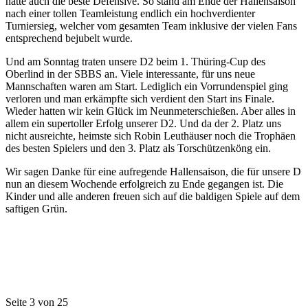
hatte auch die beste Defensive. So stand am Ende der Hallensaison
nach einer tollen Teamleistung endlich ein hochverdienter
Turniersieg, welcher vom gesamten Team inklusive der vielen Fans
entsprechend bejubelt wurde.
Und am Sonntag traten unsere D2 beim 1. Thüring-Cup des
Oberlind in der SBBS an. Viele interessante, für uns neue
Mannschaften waren am Start. Lediglich ein Vorrundenspiel ging
verloren und man erkämpfte sich verdient den Start ins Finale.
Wieder hatten wir kein Glück im Neunmeterschießen. Aber alles in
allem ein supertoller Erfolg unserer D2. Und da der 2. Platz uns
nicht ausreichte, heimste sich Robin Leuthäuser noch die Trophäen
des besten Spielers und den 3. Platz als Torschützenköng ein.
Wir sagen Danke für eine aufregende Hallensaison, die für unsere D
nun an diesem Wochende erfolgreich zu Ende gegangen ist. Die
Kinder und alle anderen freuen sich auf die baldigen Spiele auf dem
saftigen Grün.
Seite 3 von 25