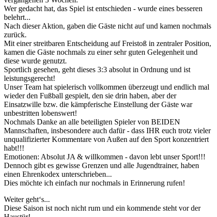
Wer gedacht hat, das Spiel ist entschieden - wurde eines besseren
belehrt...
Nach dieser Aktion, gaben die Gäste nicht auf und kamen nochmals
zurück.
Mit einer streitbaren Entscheidung auf Freistoß in zentraler Position,
kamen die Gäste nochmals zu einer sehr guten Gelegenheit und
diese wurde genutzt.
Sportlich gesehen, geht dieses 3:3 absolut in Ordnung und ist
leistungsgerecht!
Unser Team hat spielerisch vollkommen überzeugt und endlich mal
wieder den Fußball gespielt, den sie drin haben, aber der
Einsatzwille bzw. die kämpferische Einstellung der Gäste war
unbestritten lobenswert!
Nochmals Danke an alle beteiligten Spieler von BEIDEN
Mannschaften, insbesondere auch dafür - dass IHR euch trotz vieler
unqualifizierter Kommentare von Außen auf den Sport konzentriert
habt!!!
Emotionen: Absolut JA & willkommen - davon lebt unser Sport!!!
Dennoch gibt es gewisse Grenzen und alle Jugendtrainer, haben
einen Ehrenkodex unterschrieben...
Dies möchte ich einfach nur nochmals in Erinnerung rufen!
Weiter geht‘s...
Diese Saison ist noch nicht rum und ein kommende steht vor der
Haustür!