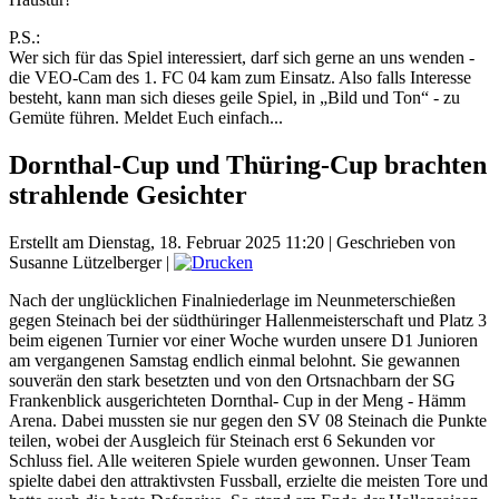
P.S.:
Wer sich für das Spiel interessiert, darf sich gerne an uns wenden -
die VEO-Cam des 1. FC 04 kam zum Einsatz. Also falls Interesse
besteht, kann man sich dieses geile Spiel, in „Bild und Ton“ - zu
Gemüte führen. Meldet Euch einfach...
Dornthal-Cup und Thüring-Cup brachten
strahlende Gesichter
Erstellt am Dienstag, 18. Februar 2025 11:20
|
Geschrieben von
Susanne Lützelberger
|
Nach der unglücklichen Finalniederlage im Neunmeterschießen
gegen Steinach bei der südthüringer Hallenmeisterschaft und Platz 3
beim eigenen Turnier vor einer Woche wurden unsere D1 Junioren
am vergangenen Samstag endlich einmal belohnt. Sie gewannen
souverän den stark besetzten und von den Ortsnachbarn der SG
Frankenblick ausgerichteten Dornthal- Cup in der Meng - Hämm
Arena. Dabei mussten sie nur gegen den SV 08 Steinach die Punkte
teilen, wobei der Ausgleich für Steinach erst 6 Sekunden vor
Schluss fiel. Alle weiteren Spiele wurden gewonnen. Unser Team
spielte dabei den attraktivsten Fussball, erzielte die meisten Tore und