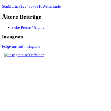
Start
Zurück
1
2
3
4
5
6
7
8
9
10
Weiter
Ende
Ältere Beiträge
siehe Presse / Archiv
Instagram
Folge uns auf Instagram: