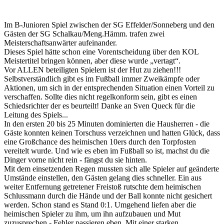
Im B-Junioren Spiel zwischen der SG Effelder/Sonneberg und den
Gästen der SG Schalkau/Meng.Hämm. trafen zwei
Meisterschaftsanwärter aufeinander.
Dieses Spiel hätte schon eine Vorentscheidung über den KOL
Meistertitel bringen können, aber diese wurde „vertagt“.
Vor ALLEN beteiligten Spielern ist der Hut zu ziehen!!!
Selbstverständlich gibt es im Fußball immer Zweikämpfe oder
Aktionen, um sich in der entsprechenden Situation einen Vorteil zu
verschaffen. Sollte dies nicht regelkonform sein, gibt es einen
Schiedsrichter der es beurteilt! Danke an Sven Queck für die
Leitung des Spiels...
In den ersten 20 bis 25 Minuten dominierten die Hausherren - die
Gäste konnten keinen Torschuss verzeichnen und hatten Glück, dass
eine Großchance des heimischen 10ers durch den Torpfosten
vereitelt wurde. Und wie es eben im Fußball so ist, machst du die
Dinger vorne nicht rein - fängst du sie hinten.
Mit dem einsetzenden Regen mussten sich alle Spieler auf geänderte
Umstände einstellen, den Gästen gelang dies schneller. Ein aus
weiter Entfernung getretener Freistoß rutschte dem heimischen
Schlussmann durch die Hände und der Ball konnte nicht gesichert
werden. Schon stand es Stand 0:1. Umgehend liefen aber die
heimischen Spieler zu ihm, um ihn aufzubauen und Mut
zuzusprechen - Fehler passieren eben. Mit einer starken