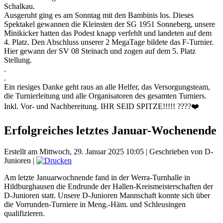
Schalkau.
Ausgeruht ging es am Sonntag mit den Bambinis los. Dieses
Spektakel gewannen die Kleinsten der SG 1951 Sonneberg, unsere
Minikicker hatten das Podest knapp verfehlt und landeten auf dem
4. Platz. Den Abschluss unserer 2 MegaTage bildete das F-Turnier.
Hier gewann der SV 08 Steinach und zogen auf dem 5. Platz
Stellung.
.
.
Ein riesiges Danke geht raus an alle Helfer, das Versorgungsteam,
die Turnierleitung und alle Organisatoren des gesamten Turniers.
Inkl. Vor- und Nachbereitung. IHR SEID SPITZE!!!!! ????❤️
Erfolgreiches letztes Januar-Wochenende
Erstellt am Mittwoch, 29. Januar 2025 10:05
|
Geschrieben von D-
Junioren
|
Am letzte Januarwochnende fand in der Werra-Turnhalle in
Hildburghausen die Endrunde der Hallen-Kreismeisterschaften der
D-Junioren statt. Unsere D-Junioren Mannschaft konnte sich über
die Vorrunden-Turniere in Meng.-Häm. und Schleusingen
qualifizieren.