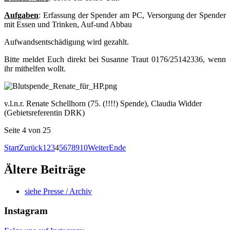
Aufgaben
: Erfassung der Spender am PC, Versorgung der Spender
mit Essen und Trinken, Auf-und Abbau
Aufwandsentschädigung wird gezahlt.
Bitte meldet Euch direkt bei Susanne Traut 0176/25142336, wenn
ihr mithelfen wollt.
v.l.n.r. Renate Schellhorn (75. (!!!!) Spende), Claudia Widder
(Gebietsreferentin DRK)
Seite 4 von 25
Start
Zurück
1
2
3
4
5
6
7
8
9
10
Weiter
Ende
Ältere Beiträge
siehe Presse / Archiv
Instagram