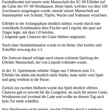
Fussballwetter traf unsere erste Mannschaft des SC 09 Effelder auf
die Gäste des SV 08 Westhausen. Beim Spiel, welches vor über 100
Zuschauern ausgetragen wurde, musste unsere Mannschaft auf
Stammspieler wie Schmid, Töpfer, Wache und Sollmann verzichten.
Effelder in der Anfangsphase deutlich stärker, wurde durch eine
vorteilhafte Kombination über Fischer und Leipold, der quer auf
Träger legte, mit dem 1:0 belohnt.
2 folgende gute Chancen der Gäste blieben ungenutzt.
Nach einer Standartsituation wurde es im Heim 16er konfus und
Scheffler erzwang das 1:1.
Die Antwort darauf erfolgte nach einem schönem Spielzug der
Effelder Mannschaft, der von Leipold vollendet wurde.
In der 33. Spielminute erhöhte Träger aus 5 Metern zum 3:1.
Effelder bis dahin mit deutlich mehr Stärke, hatte mehr vom Spiel
und ging verdient in die Pause.
Zurück zur zweiten Halbzeit wurde das Spiel deutlich offener,
Chancen gab es sowohl für die Gastgeber, als auch für unsere Gäste.
Westhausen traf zweimal die Latte und wollte an diesem Tag auch
kein Tor mehr schießen.
Was Westhausen nicht gelang, machte Effelder durch Leuthäuser