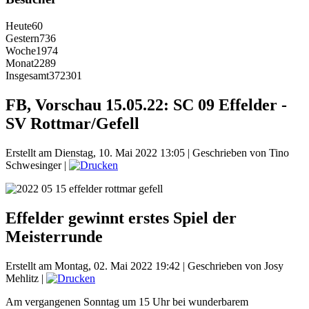
Heute
60
Gestern
736
Woche
1974
Monat
2289
Insgesamt
372301
FB, Vorschau 15.05.22: SC 09 Effelder -
SV Rottmar/Gefell
Erstellt am Dienstag, 10. Mai 2022 13:05
|
Geschrieben von Tino
Schwesinger
|
Effelder gewinnt erstes Spiel der
Meisterrunde
Erstellt am Montag, 02. Mai 2022 19:42
|
Geschrieben von Josy
Mehlitz
|
Am vergangenen Sonntag um 15 Uhr bei wunderbarem