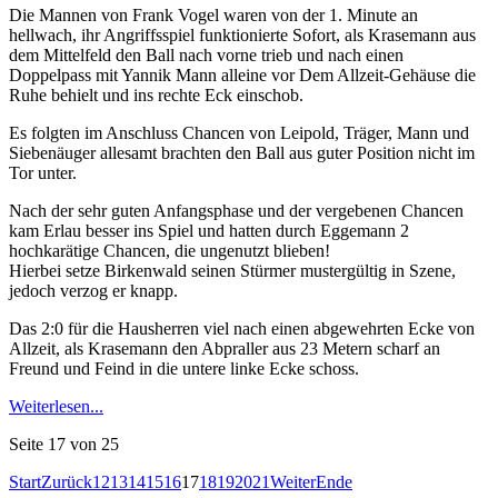
Die Mannen von Frank Vogel waren von der 1. Minute an
hellwach, ihr Angriffsspiel funktionierte Sofort, als Krasemann aus
dem Mittelfeld den Ball nach vorne trieb und nach einen
Doppelpass mit Yannik Mann alleine vor Dem Allzeit-Gehäuse die
Ruhe behielt und ins rechte Eck einschob.
Es folgten im Anschluss Chancen von Leipold, Träger, Mann und
Siebenäuger allesamt brachten den Ball aus guter Position nicht im
Tor unter.
Nach der sehr guten Anfangsphase und der vergebenen Chancen
kam Erlau besser ins Spiel und hatten durch Eggemann 2
hochkarätige Chancen, die ungenutzt blieben!
Hierbei setze Birkenwald seinen Stürmer mustergültig in Szene,
jedoch verzog er knapp.
Das 2:0 für die Hausherren viel nach einen abgewehrten Ecke von
Allzeit, als Krasemann den Abpraller aus 23 Metern scharf an
Freund und Feind in die untere linke Ecke schoss.
Weiterlesen...
Seite 17 von 25
Start
Zurück
12
13
14
15
16
17
18
19
20
21
Weiter
Ende