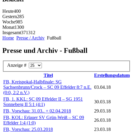
Heute
400
Gestern
285
Woche
985
Monat
1300
Insgesamt
371312
Home
Presse / Archiv
Fußball
Presse und Archiv - Fußball
Anzeige #
Titel
Erstellungsdatum
FB, Kreispokal-Halbfinale: SG
Sachsenbrunn/Crock – SC 09 Effelder 8:7 n.E.
03.04.18
(0:0, 2:2 n.V.)
FB, 1. KKL: SC 09 Effelder II – SG 1951
30.03.18
Sonneberg II 5:1 (4:1)
FB, Vorschau: 31.03.. + 02.04.2018
29.03.18
FB, KOL: Erlauer SV Grün-Weiß – SC 09
26.03.18
Effelder 1:4 (1:0)
FB, Vorschau: 25.03.2018
23.03.18