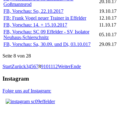
20.10.17
Goßmannsrod
FB, Vorschau: So, 22.10.2017
19.10.17
FB: Frank Vogel neuer Trainer in Effelder
12.10.17
FB, Vorschau: 14. + 15.10.2017
11.10.17
FB, Vorschau: SC 09 Effelder - SV Isolator
05.10.17
Neuhaus-Schierschnitz
FB, Vorschau: Sa, 30.09. und Di, 03.10.017
29.09.17
Seite 8 von 28
Start
Zurück
3
4
5
6
7
8
9
10
11
12
Weiter
Ende
Instagram
Folge uns auf Instagram: