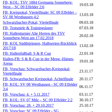
FB, KOL: TSV 1884 Germania Sonneberg-
19.03.18
West – SC 09 Effelder 2:6
FB, Kreispokal, Viertelfinale: SC 09 Effelder –
13.03.18
SV 08 Westhausen 4:2
Schwarzbacher-Pokal, Viertelfinale
09.03.18
FB, Testspiele & Trainingslager
07.03.18
FB: Hallenturnier Alte Herren des TSV
20.02.18
Sonneberg-West am 17.02.2018
FB, KOL Südthüringen, Halbserien-Rückblick
13.02.18
2017/18
FB: Hallenfußball: S & R Cup
22.01.18
Hallen-FB: S & R-Cup in der Meng.-Hämm-
19.01.18
Arena
FB, Vorschau: Schwarzbacher-Kreispokal,
23.11.17
Viertelfinale
FB, Schwarzbacher Kreispokal, Achtelfinale
20.11.17
FB, KOL: SV 08 Westhausen - SC 09 Effelder
06.11.17
3:4
FB, Vorschau: 4. + 5.11.2017
03.11.17
FB, KOL: SV 07 Milz – SC 09 Effelder 2:2
30.10.17
FB, Vorschau: 28. + 29.10.2017
25.10.17
FB, Vorschau: SC 09 Effelder - SG