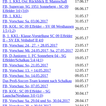
FB, 1. KKL Ost: Rückblick II. Mannschaft
17.06.17
FB, Supercup: SG 1951 Sonneberg - SC 09
06.06.17
Effelder 3:0 (3:0)
FB, 1. KKL:
31.05.17
FB, Vorschau: Sa. 03.06.2017
31.05.17
FB, KOL: SC 09 Effelder – SV 08 Westhausen
29.05.17
1:5 (1:2)
B, 1. KKL: Klasse-Vorstellung SC 09 Effelder
26.05.17
II – SV EK Veilsdorf II 4:0
FB, Vorschau: 24., 27. + 28.05.2017
23.05.17
FB, Vorschau: Mi. 24.05.2017, Sa. 27.05.2017
22.05.17
FB, D-Junioren: 1. FC Sonneberg 04 - SG
19.05.17
Effelder/Schalkau 5:4 (4:1)
FB, Vorschau: So, 21.05.2017
19.05.17
FB, Vorschau: 13. + 14.05.2017
12.05.17
FB, Vorschau: So. 14.05.2017
09.05.17
Das Profi-Soccer-Team kommt nach Schalkau
10.05.17
FB, Vorschau: So, 07.05.2017
04.05.17
FB, KOL: SC 09 Effelder – SG
30.04.17
Lauscha/Neuhaus 3:0 (1:0)
FB, Vorschau: Sa. 29.04 und So, 30.04.2017
28.04.17
FB, Vorschau: 29. + 30.04.2017
24.04.17