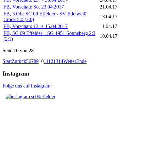
FB, Vorschau: So. 23.04.2017
21.04.17
FB, KOL: SC 09 Effelder - SV Edelweiß
13.04.17
Crock 5:0 (2:0)
FB, Vorschau: 13. + 15.04.2017
11.04.17
FB, SC 09 Effelder – SG 1951 Sonneberg 2:3
10.04.17
(2:1)
Seite 10 von 28
Start
Zurück
5
6
7
8
9
10
11
12
13
14
Weiter
Ende
Instagram
Folge uns auf Instagram: