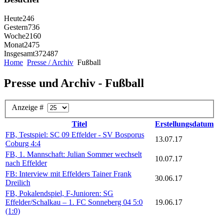
Heute
246
Gestern
736
Woche
2160
Monat
2475
Insgesamt
372487
Home
Presse / Archiv
Fußball
Presse und Archiv - Fußball
Anzeige #
Titel
Erstellungsdatum
FB, Testspiel: SC 09 Effelder - SV Bosporus
13.07.17
Coburg 4:4
FB, 1. Mannschaft: Julian Sommer wechselt
10.07.17
nach Effelder
FB: Interview mit Effelders Tainer Frank
30.06.17
Dreilich
FB, Pokalendspiel, F-Junioren: SG
Effelder/Schalkau – 1. FC Sonneberg 04 5:0
19.06.17
(1:0)