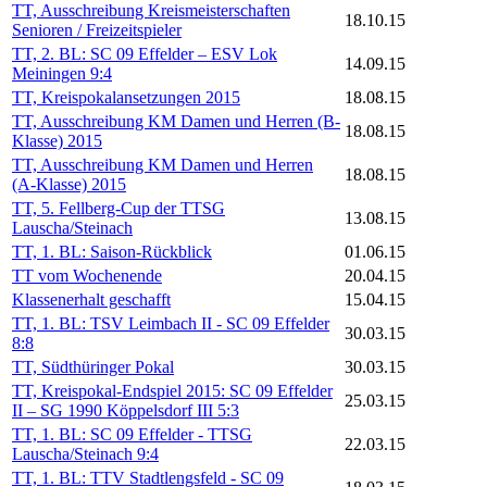
TT, Ausschreibung Kreismeisterschaften
18.10.15
Senioren / Freizeitspieler
TT, 2. BL: SC 09 Effelder – ESV Lok
14.09.15
Meiningen 9:4
TT, Kreispokalansetzungen 2015
18.08.15
TT, Ausschreibung KM Damen und Herren (B-
18.08.15
Klasse) 2015
TT, Ausschreibung KM Damen und Herren
18.08.15
(A-Klasse) 2015
TT, 5. Fellberg-Cup der TTSG
13.08.15
Lauscha/Steinach
TT, 1. BL: Saison-Rückblick
01.06.15
TT vom Wochenende
20.04.15
Klassenerhalt geschafft
15.04.15
TT, 1. BL: TSV Leimbach II - SC 09 Effelder
30.03.15
8:8
TT, Südthüringer Pokal
30.03.15
TT, Kreispokal-Endspiel 2015: SC 09 Effelder
25.03.15
II – SG 1990 Köppelsdorf III 5:3
TT, 1. BL: SC 09 Effelder - TTSG
22.03.15
Lauscha/Steinach 9:4
TT, 1. BL: TTV Stadtlengsfeld - SC 09