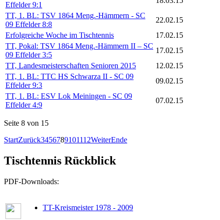
18.03.15
Effelder 9:1
TT, 1. BL: TSV 1864 Meng.-Hämmern - SC
22.02.15
09 Effelder 8:8
Erfolgreiche Woche im Tischtennis
17.02.15
TT, Pokal: TSV 1864 Meng.-Hämmern II – SC
17.02.15
09 Effelder 3:5
TT, Landesmeisterschaften Senioren 2015
12.02.15
TT, 1. BL: TTC HS Schwarza II - SC 09
09.02.15
Effelder 9:3
TT, 1. BL: ESV Lok Meiningen - SC 09
07.02.15
Effelder 4:9
Seite 8 von 15
Start
Zurück
3
4
5
6
7
8
9
10
11
12
Weiter
Ende
Tischtennis Rückblick
PDF-Downloads:
TT-Kreismeister 1978 - 2009