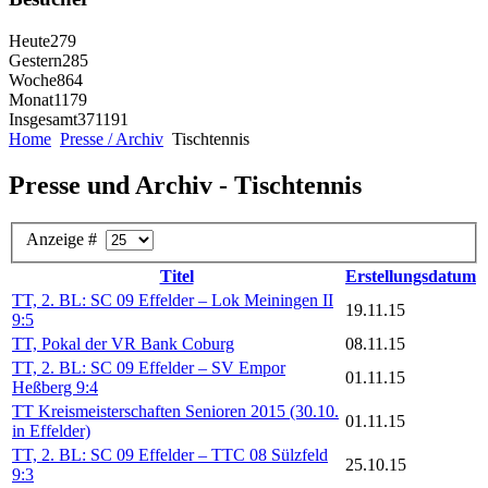
Heute
279
Gestern
285
Woche
864
Monat
1179
Insgesamt
371191
Home
Presse / Archiv
Tischtennis
Presse und Archiv - Tischtennis
Anzeige #
Titel
Erstellungsdatum
TT, 2. BL: SC 09 Effelder – Lok Meiningen II
19.11.15
9:5
TT, Pokal der VR Bank Coburg
08.11.15
TT, 2. BL: SC 09 Effelder – SV Empor
01.11.15
Heßberg 9:4
TT Kreismeisterschaften Senioren 2015 (30.10.
01.11.15
in Effelder)
TT, 2. BL: SC 09 Effelder – TTC 08 Sülzfeld
25.10.15
9:3