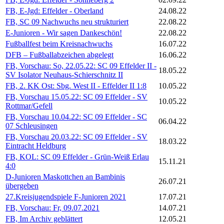
FB, E-Jgd: Effelder - Oberland
24.08.22
FB, SC 09 Nachwuchs neu strukturiert
22.08.22
E-Junioren - Wir sagen Dankeschön!
22.08.22
Fußballfest beim Kreisnachwuchs
16.07.22
DFB – Fußballabzeichen abgelegt
16.06.22
FB, Vorschau: So, 22.05.22: SC 09 Effelder II -
18.05.22
SV Isolator Neuhaus-Schierschnitz II
FB, 2. KK Ost: Sbg. West II - Effelder II 1:8
10.05.22
FB, Vorschau 15.05.22: SC 09 Effelder - SV
10.05.22
Rottmar/Gefell
FB, Vorschau 10.04.22: SC 09 Effelder - SC
06.04.22
07 Schleusingen
FB, Vorschau 20.03.22: SC 09 Effelder - SV
18.03.22
Eintracht Heldburg
FB, KOL: SC 09 Effelder - Grün-Weiß Erlau
15.11.21
4:0
D-Junioren Maskottchen an Bambinis
26.07.21
übergeben
27.Kreisjugendspiele F-Junioren 2021
17.07.21
FB, Vorschau: Fr, 09.07.2021
14.07.21
FB, Im Archiv geblättert
12.05.21