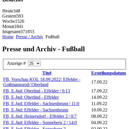
Heute
348
Gestern
593
Woche
1526
Monat
1841
Insgesamt
371853
Home
Presse / Archiv
Fußball
Presse und Archiv - Fußball
Anzeige #
Titel
Erstellungsdatum
FB, Vorschau KOL 18.09.2022: Effelder -
17.09.22
Goßmannsrod/ Oberland
FB, E-Jgd: Oberlind - Effelder | 0:13
17.09.22
FB, E-Jgd: Oberlind - Effelder
14.09.22
FB, E-Jgd: Effelder - Sachsenbrunn | 11:0
11.09.22
FB, E-Jgd: Effelder - Sachsenbrunn
10.09.22
FB, E-Jgd: Heinersdorf - Effelder 2 | 0:7
08.09.22
FB, E-Jgd: Effelder - Sonneberg 2 | 14:0
04.09.22
FB, E-Jgd: Effelder - Sonneberg 2
02.09.22